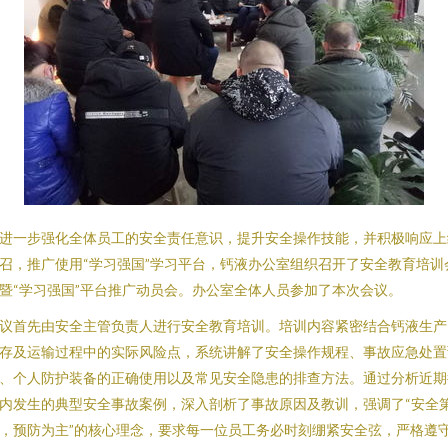
进一步强化全体员工的安全责任意识，提升安全操作技能，并积极响应上
召，推广使用“学习强国”学习平台，钙液办公室组织召开了安全教育培训
暨“学习强国”平台推广动员会。办公室全体人员参加了本次会议。
议首先由安全主管负责人进行安全教育培训。培训内容紧密结合钙液生产
存及运输过程中的实际风险点，系统讲解了安全操作规程、事故应急处置
、个人防护装备的正确使用以及常见安全隐患的排查方法。通过分析近期
内发生的典型安全事故案例，深入剖析了事故原因及教训，强调了“安全
，预防为主”的核心理念，要求每一位员工务必时刻绷紧安全弦，严格遵