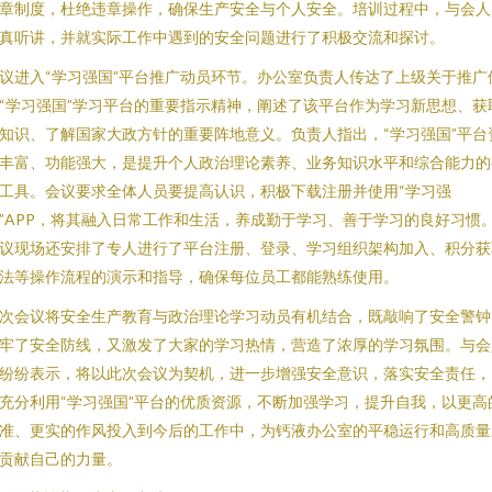
章制度，杜绝违章操作，确保生产安全与个人安全。培训过程中，与会人
真听讲，并就实际工作中遇到的安全问题进行了积极交流和探讨。
议进入“学习强国”平台推广动员环节。办公室负责人传达了上级关于推广
“学习强国”学习平台的重要指示精神，阐述了该平台作为学习新思想、获
知识、了解国家大政方针的重要阵地意义。负责人指出，“学习强国”平台
丰富、功能强大，是提升个人政治理论素养、业务知识水平和综合能力的
工具。会议要求全体人员要提高认识，积极下载注册并使用“学习强
”APP，将其融入日常工作和生活，养成勤于学习、善于学习的良好习惯
议现场还安排了专人进行了平台注册、登录、学习组织架构加入、积分获
法等操作流程的演示和指导，确保每位员工都能熟练使用。
次会议将安全生产教育与政治理论学习动员有机结合，既敲响了安全警钟
牢了安全防线，又激发了大家的学习热情，营造了浓厚的学习氛围。与会
纷纷表示，将以此次会议为契机，进一步增强安全意识，落实安全责任，
充分利用“学习强国”平台的优质资源，不断加强学习，提升自我，以更高
准、更实的作风投入到今后的工作中，为钙液办公室的平稳运行和高质量
贡献自己的力量。