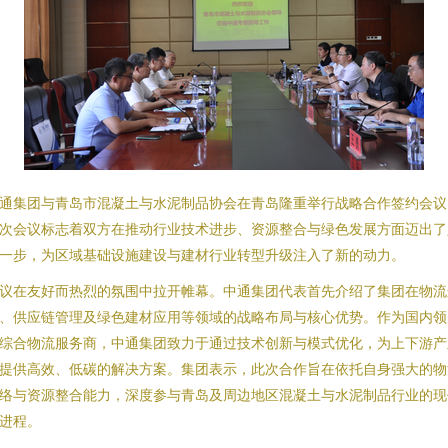
通集团与青岛市混凝土与水泥制品协会在青岛隆重举行战略合作签约会议
次会议标志着双方在推动行业技术进步、资源整合与绿色发展方面迈出了
一步，为区域基础设施建设与建材行业转型升级注入了新的动力。
议在友好而热烈的氛围中拉开帷幕。中通集团代表首先介绍了集团在物流
、供应链管理及绿色建材应用等领域的战略布局与核心优势。作为国内领
综合物流服务商，中通集团致力于通过技术创新与模式优化，为上下游产
提供高效、低碳的解决方案。集团表示，此次合作旨在依托自身强大的物
络与资源整合能力，深度参与青岛及周边地区混凝土与水泥制品行业的现
进程。