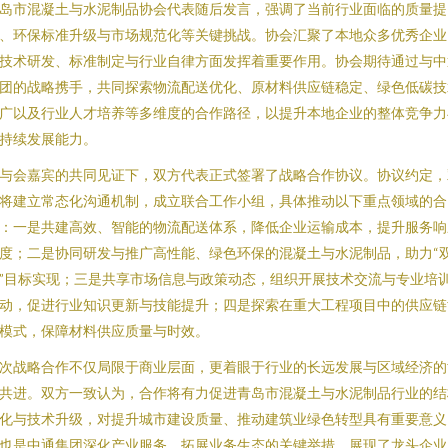
岛市混凝土与水泥制品协会代表随后发言，强调了当前行业面临的质量提
、环保标准升级与市场规范化等关键挑战。协会汇聚了本地众多优秀企业
技术研发、标准制定与行业自律方面发挥着重要作用。协会期待通过与中
团的战略携手，共同探索物流配送优化、原材料供应链稳定、绿色低碳技
广以及行业人才培养等多维度的合作路径，以提升本地企业的整体竞争力
持续发展能力。
与会嘉宾的共同见证下，双方代表正式签署了战略合作协议。协议约定，
将建立常态化沟通机制，成立联合工作小组，具体推动以下重点领域的合
：一是共建高效、智能的物流配送体系，降低企业运输成本，提升服务响
度；二是协同研发与推广高性能、绿色环保的混凝土与水泥制品，助力“
”目标实现；三是共享市场信息与政策动态，组织开展技术交流与专业培
动，促进行业知识更新与技能提升；四是探索在重大工程项目中的供应链
模式，保障材料供应质量与时效。
次战略合作不仅局限于商业层面，更着眼于行业的长远发展与区域经济的
共进。双方一致认为，合作将有力促进青岛市混凝土与水泥制品行业的结
化与技术升级，对提升城市建设质量、推动建筑业绿色转型具有重要意义
也是中通集团深化产业服务、拓展业务生态的关键举措，展现了龙头企业