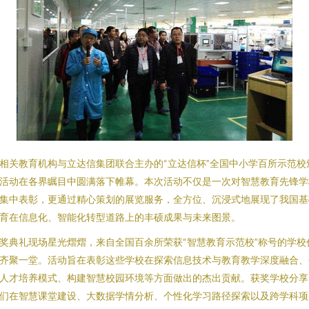
相关教育机构与立达信集团联合主办的“立达信杯”全国中小学百所示范校
活动在各界瞩目中圆满落下帷幕。本次活动不仅是一次对智慧教育先锋学
集中表彰，更通过精心策划的展览服务，全方位、沉浸式地展现了我国基
育在信息化、智能化转型道路上的丰硕成果与未来图景。
奖典礼现场星光熠熠，来自全国百余所荣获“智慧教育示范校”称号的学校
齐聚一堂。活动旨在表彰这些学校在探索信息技术与教育教学深度融合、
人才培养模式、构建智慧校园环境等方面做出的杰出贡献。获奖学校分享
们在智慧课堂建设、大数据学情分析、个性化学习路径探索以及跨学科项