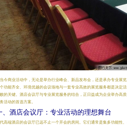
当今商业活动中，无论是举办行业峰会、新品发布会，还是承办专业展览
个功能齐全、环境优越的会议场地与一套专业高效的展览服务都是决定活
败的关键。酒店会议厅与专业展览服务的结合，正日益成为企业举办高质
务活动的首选方案。
一、酒店会议厅：专业活动的理想舞台
代高端酒店的会议厅已远不止一个开会的房间。它们通常是集多功能性、