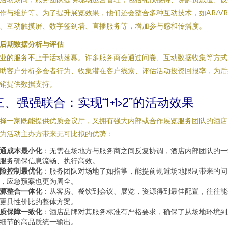
作与维护等。为了提升展览效果，他们还会整合多种互动技术，如AR/V
、互动触摸屏、数字签到墙、直播服务等，增加参与感和传播度。
. 后期数据分析与评估
业的服务不止于活动落幕。许多服务商会通过问卷、互动数据收集等方式
助客户分析参会者行为、收集潜在客户线索、评估活动投资回报率，为后
销提供数据支持。
三、强强联合：实现“1+1>2”的活动效果
择一家既能提供优质会议厅，又拥有强大内部或合作展览服务团队的酒店
为活动主办方带来无可比拟的优势：
通成本最小化
：无需在场地方与服务商之间反复协调，酒店内部团队的一
服务确保信息流畅、执行高效。
险控制最优化
：服务团队对场地了如指掌，能提前规避场地限制带来的问
，应急预案也更为周全。
源整合一体化
：从客房、餐饮到会议、展览，资源得到最佳配置，往往能
更具性价比的整体方案。
质保障一致化
：酒店品牌对其服务标准有严格要求，确保了从场地环境到
细节的高品质统一输出。