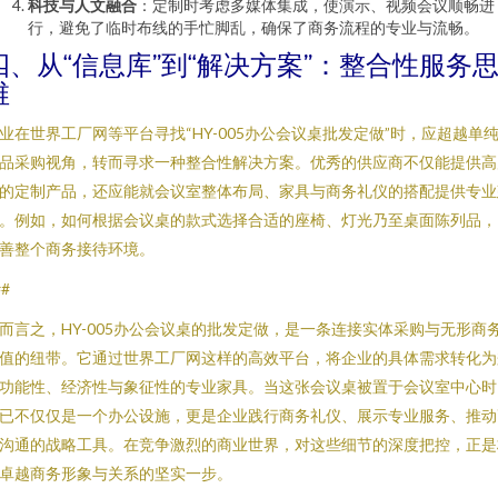
科技与人文融合
：定制时考虑多媒体集成，使演示、视频会议顺畅进
行，避免了临时布线的手忙脚乱，确保了商务流程的专业与流畅。
四、从“信息库”到“解决方案”：整合性服务
维
业在世界工厂网等平台寻找“HY-005办公会议桌批发定做”时，应超越单
品采购视角，转而寻求一种整合性解决方案。优秀的供应商不仅能提供高
的定制产品，还应能就会议室整体布局、家具与商务礼仪的搭配提供专业
。例如，如何根据会议桌的款式选择合适的座椅、灯光乃至桌面陈列品，
善整个商务接待环境。
##
而言之，HY-005办公会议桌的批发定做，是一条连接实体采购与无形商
值的纽带。它通过世界工厂网这样的高效平台，将企业的具体需求转化为
功能性、经济性与象征性的专业家具。当这张会议桌被置于会议室中心时
已不仅仅是一个办公设施，更是企业践行商务礼仪、展示专业服务、推动
沟通的战略工具。在竞争激烈的商业世界，对这些细节的深度把控，正是
卓越商务形象与关系的坚实一步。