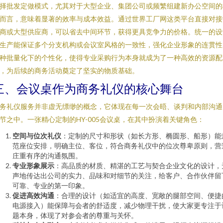
择批发定做模式，尤其对于大型企业、集团公司或频繁组建新办公空间的
而言，意味着显著的效率与成本效益。通过世界工厂网这类平台直接对接
商或大型供应商，可以省去中间环节，获得更具竞争力的价格。统一的设
生产能保证多个分支机构或会议室风格的一致性，强化企业形象的连贯性
种批量化下的个性化，使得专业采购行为本身就成为了一种高效的资源配
，为后续的商务活动奠定了坚实的物质基础。
三、会议桌作为商务礼仪的核心舞台
务礼仪服务并非虚无缥缈的概念，它体现在每一次会晤、谈判和内部沟通
节之中。一张精心定制的HY-005会议桌，在其中扮演着关键角色：
空间与位次礼仪
：定制的尺寸和形状（如长方形、椭圆形、船形）能
范座位安排，明确主位、客位，符合商务礼仪中的位次尊卑原则，营
庄重有序的沟通氛围。
专业形象展示
：高品质的材质、精湛的工艺与契合企业文化的设计，
声地传达出公司的实力、品味和对细节的关注，给客户、合作伙伴留
可靠、专业的第一印象。
促进高效沟通
：合理的设计（如适宜的高度、宽敞的腿部空间、便捷
电源接入）能保障与会者的舒适度，减少物理干扰，使大家更专注于
题本身，体现了对参会者的尊重与关怀。